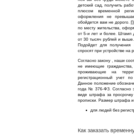
детский сад, получить рабо
плюсом временной реги
оформления не превышае
обойдется вам не дорого.
П
по месту жительства, офо
от 5-и лет и более. Штамп
от 30 тысяч рублей и выше.
Подойдет для получения и
спросят при устройстве на р
Согласно закону , наши соо
не имеющие гражданства,
проживающие на терри
регистрационный учет п
Данное положение обозначе
года № 376-ФЗ. Согласно э
виде штрафа за просрочку
прописки. Размер штрафа и
для людей без регист
Как заказать временн