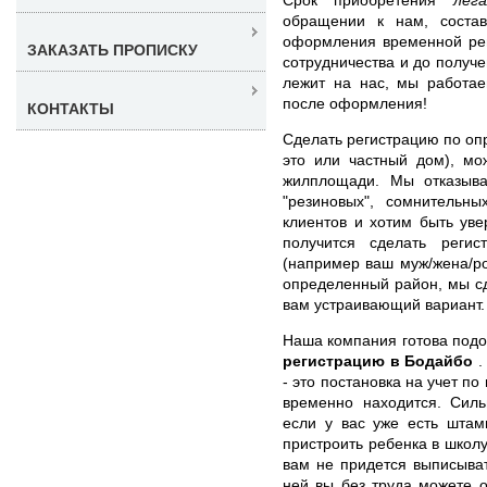
обращении к нам, состав
оформления временной рег
ЗАКАЗАТЬ ПРОПИСКУ
сотрудничества и до получ
лежит на нас, мы работае
после оформления!
КОНТАКТЫ
Сделать регистрацию по оп
это или частный дом), мо
жилплощади. Мы отказыва
"резиновых", сомнительны
клиентов и хотим быть уве
получится сделать реги
(например ваш муж/жена/ро
определенный район, мы с
вам устраивающий вариант.
Наша компания готова под
регистрацию в Бодайбо
.
- это постановка на учет по
временно находится. Силь
если у вас уже есть штам
пристроить ребенка в школу
вам не придется выписыват
ней вы без труда можете о